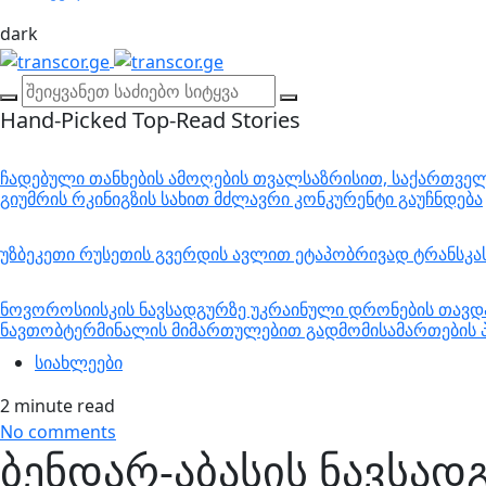
dark
Hand-Picked
Top-Read Stories
ჩადებული თანხების ამოღების თვალსაზრისით, საქართველო
გიუმრის რკინიგზის სახით მძლავრი კონკურენტი გაუჩნდება
უზბეკეთი რუსეთის გვერდის ავლით ეტაპობრივად ტრანსკ
ნოვოროსიისკის ნავსადგურზე უკრაინული დრონების თავდა
ნავთობტერმინალის მიმართულებით გადმომისამართების პ
სიახლეები
2 minute read
No comments
ბენდარ-აბასის ნავსად