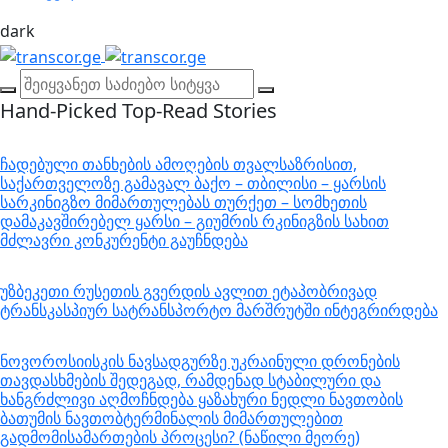
dark
Hand-Picked
Top-Read Stories
ჩადებული თანხების ამოღების თვალსაზრისით,
საქართველოზე გამავალ ბაქო – თბილისი – ყარსის
სარკინიგზო მიმართულებას თურქეთ – სომხეთის
დამაკავშირებელ ყარსი – გიუმრის რკინიგზის სახით
მძლავრი კონკურენტი გაუჩნდება
უზბეკეთი რუსეთის გვერდის ავლით ეტაპობრივად
ტრანსკასპიურ სატრანსპორტო მარშრუტში ინტეგრირდება
ნოვოროსიისკის ნავსადგურზე უკრაინული დრონების
თავდასხმების შედეგად, რამდენად სტაბილური და
ხანგრძლივი აღმოჩნდება ყაზახური ნედლი ნავთობის
ბათუმის ნავთობტერმინალის მიმართულებით
გადმომისამართების პროცესი? (ნაწილი მეორე)