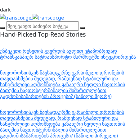
dark
Hand-Picked
Top-Read Stories
უზბეკეთი რუსეთის გვერდის ავლით ეტაპობრივად
ტრანსკასპიურ სატრანსპორტო მარშრუტში ინტეგრირდება
ნოვოროსიისკის ნავსადგურზე უკრაინული დრონების
თავდასხმების შედეგად, რამდენად სტაბილური და
ხანგრძლივი აღმოჩნდება ყაზახური ნედლი ნავთობის
ბათუმის ნავთობტერმინალის მიმართულებით
გადმომისამართების პროცესი? (ნაწილი მეორე)
ნოვოროსიისკის ნავსადგურში უკრაინული დრონების
თავდასხმების შედეგად, რამდენად სტაბილური და
ხანგრძლივი აღმოჩნდება ყაზახური ნედლი ნავთობის
ბათუმის ნავთობტერმინალის მიმართულებით
გადმომისამართების პროცესი? (ნაწილი პირველი)