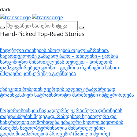
dark
Hand-Picked
Top-Read Stories
ჩადებული თანხების ამოღების თვალსაზრისით,
საქართველოზე გამავალ ბაქო – თბილისი – ყარსის
სარკინიგზო მიმართულებას თურქეთ – სომხეთის
დამაკავშირებელ ყარსი – გიუმრის რკინიგზის სახით
მძლავრი კონკურენტი გაუჩნდება
უზბეკეთი რუსეთის გვერდის ავლით ეტაპობრივად
ტრანსკასპიურ სატრანსპორტო მარშრუტში ინტეგრირდება
ნოვოროსიისკის ნავსადგურზე უკრაინული დრონების
თავდასხმების შედეგად, რამდენად სტაბილური და
ხანგრძლივი აღმოჩნდება ყაზახური ნედლი ნავთობის
ბათუმის ნავთობტერმინალის მიმართულებით
გადმომისამართების პროცესი? (ნაწილი მეორე)