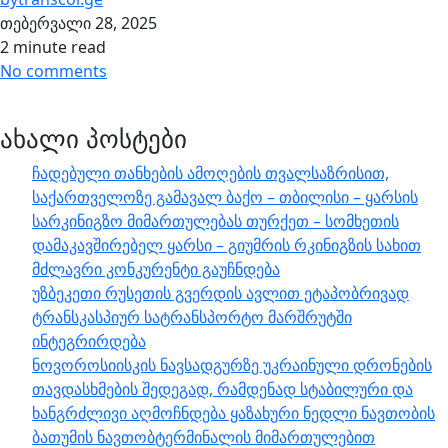
თებერვალი 28, 2025
2 minute read
No comments
ახალი პოსტები
ჩადებული თანხების ამოღების თვალსაზრისით,
საქართველოზე გამავალ ბაქო – თბილისი – ყარსის
სარკინიგზო მიმართულებას თურქეთ – სომხეთის
დამაკავშირებელ ყარსი – გიუმრის რკინიგზის სახით
მძლავრი კონკურენტი გაუჩნდება
უზბეკეთი რუსეთის გვერდის ავლით ეტაპობრივად
ტრანსკასპიურ სატრანსპორტო მარშრუტში
ინტეგრირდება
ნოვოროსიისკის ნავსადგურზე უკრაინული დრონების
თავდასხმების შედეგად, რამდენად სტაბილური და
ხანგრძლივი აღმოჩნდება ყაზახური ნედლი ნავთობის
ბათუმის ნავთობტერმინალის მიმართულებით