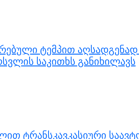
არებული ტემპით აღსადგენად
ოსვლის საკითხს განიხილავს
ვლით ტრანსკავკასიური საა