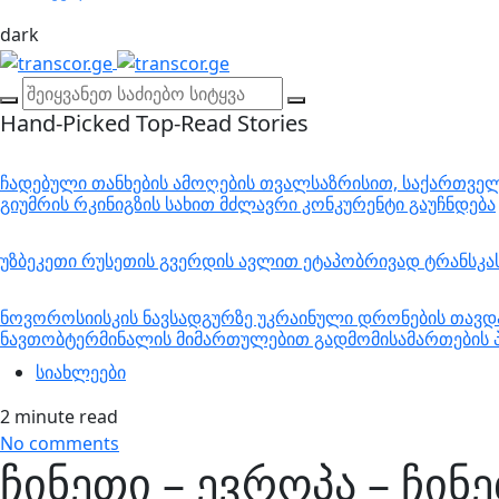
dark
Hand-Picked
Top-Read Stories
ჩადებული თანხების ამოღების თვალსაზრისით, საქართველო
გიუმრის რკინიგზის სახით მძლავრი კონკურენტი გაუჩნდება
უზბეკეთი რუსეთის გვერდის ავლით ეტაპობრივად ტრანსკ
ნოვოროსიისკის ნავსადგურზე უკრაინული დრონების თავდა
ნავთობტერმინალის მიმართულებით გადმომისამართების პ
სიახლეები
2 minute read
No comments
ჩინეთი – ევროპა – ჩი