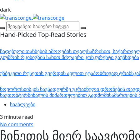
dark
Hand-Picked
Top-Read Stories
ჩადებული თანხების ამოღების თვალსაზრისით, საქართველო
გიუმრის რკინიგზის სახით მძლავრი კონკურენტი გაუჩნდება
უზბეკეთი რუსეთის გვერდის ავლით ეტაპობრივად ტრანსკ
ნოვოროსიისკის ნავსადგურზე უკრაინული დრონების თავდა
ნავთობტერმინალის მიმართულებით გადმომისამართების პ
სიახლეები
3 minute read
No comments
ჩინეთის მიერ საავტომ