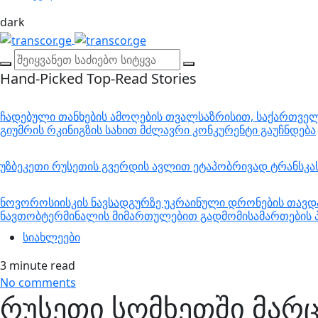
dark
Hand-Picked
Top-Read Stories
ჩადებული თანხების ამოღების თვალსაზრისით, საქართველო
გიუმრის რკინიგზის სახით მძლავრი კონკურენტი გაუჩნდება
უზბეკეთი რუსეთის გვერდის ავლით ეტაპობრივად ტრანსკ
ნოვოროსიისკის ნავსადგურზე უკრაინული დრონების თავდა
ნავთობტერმინალის მიმართულებით გადმომისამართების პ
სიახლეები
3 minute read
No comments
რუსეთი სომხეთში მარ