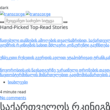
dark
Hand-Picked
Top-Read Stories
ჩადებული თანხების ამოღების თვალსაზრისით, საქართველო
გიუმრის რკინიგზის სახით მძლავრი კონკურენტი გაუჩნდება
უზბეკეთი რუსეთის გვერდის ავლით ეტაპობრივად ტრანსკ
ნოვოროსიისკის ნავსადგურზე უკრაინული დრონების თავდა
ნავთობტერმინალის მიმართულებით გადმომისამართების პ
სიახლეები
4 minute read
No comments
საქართველოს რკინიგზა