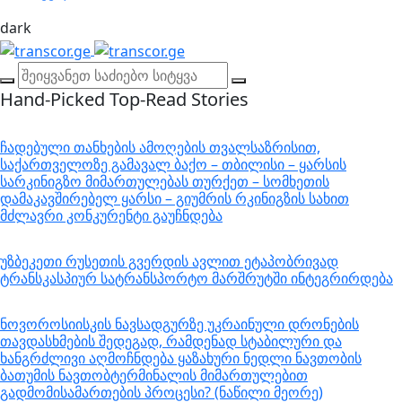
dark
Hand-Picked
Top-Read Stories
ჩადებული თანხების ამოღების თვალსაზრისით,
საქართველოზე გამავალ ბაქო – თბილისი – ყარსის
სარკინიგზო მიმართულებას თურქეთ – სომხეთის
დამაკავშირებელ ყარსი – გიუმრის რკინიგზის სახით
მძლავრი კონკურენტი გაუჩნდება
უზბეკეთი რუსეთის გვერდის ავლით ეტაპობრივად
ტრანსკასპიურ სატრანსპორტო მარშრუტში ინტეგრირდება
ნოვოროსიისკის ნავსადგურზე უკრაინული დრონების
თავდასხმების შედეგად, რამდენად სტაბილური და
ხანგრძლივი აღმოჩნდება ყაზახური ნედლი ნავთობის
ბათუმის ნავთობტერმინალის მიმართულებით
გადმომისამართების პროცესი? (ნაწილი მეორე)