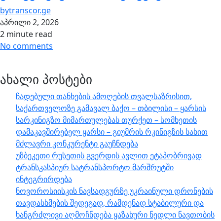
by
transcor.ge
აპრილი 2, 2026
2 minute read
No comments
ახალი პოსტები
ჩადებული თანხების ამოღების თვალსაზრისით,
საქართველოზე გამავალ ბაქო – თბილისი – ყარსის
სარკინიგზო მიმართულებას თურქეთ – სომხეთის
დამაკავშირებელ ყარსი – გიუმრის რკინიგზის სახით
მძლავრი კონკურენტი გაუჩნდება
უზბეკეთი რუსეთის გვერდის ავლით ეტაპობრივად
ტრანსკასპიურ სატრანსპორტო მარშრუტში
ინტეგრირდება
ნოვოროსიისკის ნავსადგურზე უკრაინული დრონების
თავდასხმების შედეგად, რამდენად სტაბილური და
ხანგრძლივი აღმოჩნდება ყაზახური ნედლი ნავთობის