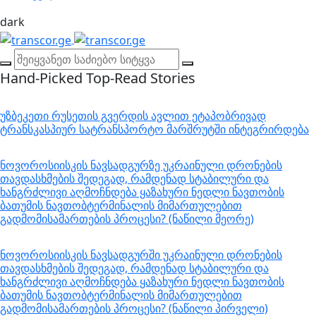
dark
Hand-Picked
Top-Read Stories
უზბეკეთი რუსეთის გვერდის ავლით ეტაპობრივად
ტრანსკასპიურ სატრანსპორტო მარშრუტში ინტეგრირდება
ნოვოროსიისკის ნავსადგურზე უკრაინული დრონების
თავდასხმების შედეგად, რამდენად სტაბილური და
ხანგრძლივი აღმოჩნდება ყაზახური ნედლი ნავთობის
ბათუმის ნავთობტერმინალის მიმართულებით
გადმომისამართების პროცესი? (ნაწილი მეორე)
ნოვოროსიისკის ნავსადგურში უკრაინული დრონების
თავდასხმების შედეგად, რამდენად სტაბილური და
ხანგრძლივი აღმოჩნდება ყაზახური ნედლი ნავთობის
ბათუმის ნავთობტერმინალის მიმართულებით
გადმომისამართების პროცესი? (ნაწილი პირველი)