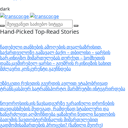
dark
Hand-Picked
Top-Read Stories
ჩადებული თანხების ამოღების თვალსაზრისით,
საქართველოზე გამავალ ბაქო – თბილისი – ყარსის
სარკინიგზო მიმართულებას თურქეთ – სომხეთის
დამაკავშირებელ ყარსი – გიუმრის რკინიგზის სახით
მძლავრი კონკურენტი გაუჩნდება
უზბეკეთი რუსეთის გვერდის ავლით ეტაპობრივად
ტრანსკასპიურ სატრანსპორტო მარშრუტში ინტეგრირდება
ნოვოროსიისკის ნავსადგურზე უკრაინული დრონების
თავდასხმების შედეგად, რამდენად სტაბილური და
ხანგრძლივი აღმოჩნდება ყაზახური ნედლი ნავთობის
ბათუმის ნავთობტერმინალის მიმართულებით
გადმომისამართების პროცესი? (ნაწილი მეორე)