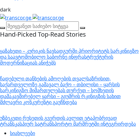
dark
Hand-Picked
Top-Read Stories
ყაზახეთი – კურიკის ნავსადგურში პრიორიტეტს სარკინიგზო
და საავტომობილო საბორნე ინფრასტრუქტურის
მოდერნიზაციას ანიჭებს
ჩადებული თანხების ამოღების თვალსაზრისით,
საქართველოზე გამავალ ბაქო – თბილისი – ყარსის
სარკინიგზო მიმართულებას თურქეთ – სომხეთის
დამაკავშირებელ ყარსი – გიუმრის რკინიგზის სახით
მძლავრი კონკურენტი გაუჩნდება
უზბეკეთი რუსეთის გვერდის ავლით ეტაპობრივად
ტრანსკასპიურ სატრანსპორტო მარშრუტში ინტეგრირდება
სიახლეები