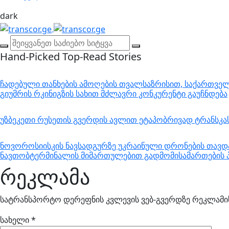
dark
Hand-Picked
Top-Read Stories
ჩადებული თანხების ამოღების თვალსაზრისით, საქართველო
გიუმრის რკინიგზის სახით მძლავრი კონკურენტი გაუჩნდება
უზბეკეთი რუსეთის გვერდის ავლით ეტაპობრივად ტრანსკ
ნოვოროსიისკის ნავსადგურზე უკრაინული დრონების თავდა
ნავთობტერმინალის მიმართულებით გადმომისამართების პ
რეკლამა
სატრანსპორტო დერეფნის კვლევის ვებ-გვერდზე რეკლამის
სახელი
*