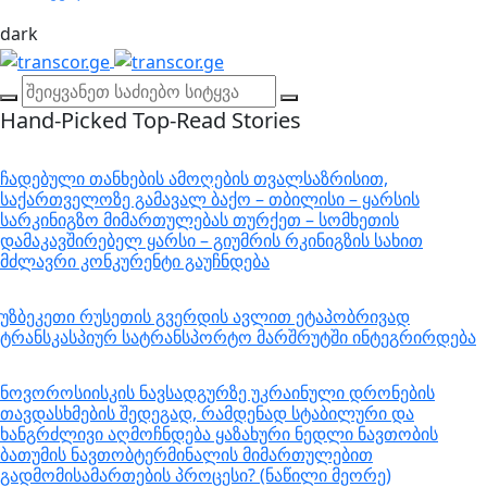
dark
Hand-Picked
Top-Read Stories
ჩადებული თანხების ამოღების თვალსაზრისით,
საქართველოზე გამავალ ბაქო – თბილისი – ყარსის
სარკინიგზო მიმართულებას თურქეთ – სომხეთის
დამაკავშირებელ ყარსი – გიუმრის რკინიგზის სახით
მძლავრი კონკურენტი გაუჩნდება
უზბეკეთი რუსეთის გვერდის ავლით ეტაპობრივად
ტრანსკასპიურ სატრანსპორტო მარშრუტში ინტეგრირდება
ნოვოროსიისკის ნავსადგურზე უკრაინული დრონების
თავდასხმების შედეგად, რამდენად სტაბილური და
ხანგრძლივი აღმოჩნდება ყაზახური ნედლი ნავთობის
ბათუმის ნავთობტერმინალის მიმართულებით
გადმომისამართების პროცესი? (ნაწილი მეორე)