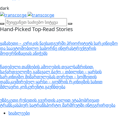
dark
Hand-Picked
Top-Read Stories
ყაზახეთი – კურიკის ნავსადგურში პრიორიტეტს სარკინიგზო
და საავტომობილო საბორნე ინფრასტრუქტურის
მოდერნიზაციას ანიჭებს
ჩადებული თანხების ამოღების თვალსაზრისით,
საქართველოზე გამავალ ბაქო – თბილისი – ყარსის
სარკინიგზო მიმართულებას თურქეთ – სომხეთის
დამაკავშირებელ ყარსი – გიუმრის რკინიგზის სახით
მძლავრი კონკურენტი გაუჩნდება
უზბეკეთი რუსეთის გვერდის ავლით ეტაპობრივად
ტრანსკასპიურ სატრანსპორტო მარშრუტში ინტეგრირდება
სიახლეები