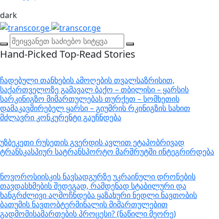
dark
Hand-Picked
Top-Read Stories
ჩადებული თანხების ამოღების თვალსაზრისით,
საქართველოზე გამავალ ბაქო – თბილისი – ყარსის
სარკინიგზო მიმართულებას თურქეთ – სომხეთის
დამაკავშირებელ ყარსი – გიუმრის რკინიგზის სახით
მძლავრი კონკურენტი გაუჩნდება
უზბეკეთი რუსეთის გვერდის ავლით ეტაპობრივად
ტრანსკასპიურ სატრანსპორტო მარშრუტში ინტეგრირდება
ნოვოროსიისკის ნავსადგურზე უკრაინული დრონების
თავდასხმების შედეგად, რამდენად სტაბილური და
ხანგრძლივი აღმოჩნდება ყაზახური ნედლი ნავთობის
ბათუმის ნავთობტერმინალის მიმართულებით
გადმომისამართების პროცესი? (ნაწილი მეორე)