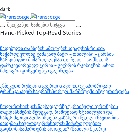
dark
Hand-Picked
Top-Read Stories
ჩადებული თანხების ამოღების თვალსაზრისით,
საქართველოზე გამავალ ბაქო – თბილისი – ყარსის
სარკინიგზო მიმართულებას თურქეთ – სომხეთის
დამაკავშირებელ ყარსი – გიუმრის რკინიგზის სახით
მძლავრი კონკურენტი გაუჩნდება
უზბეკეთი რუსეთის გვერდის ავლით ეტაპობრივად
ტრანსკასპიურ სატრანსპორტო მარშრუტში ინტეგრირდება
ნოვოროსიისკის ნავსადგურზე უკრაინული დრონების
თავდასხმების შედეგად, რამდენად სტაბილური და
ხანგრძლივი აღმოჩნდება ყაზახური ნედლი ნავთობის
ბათუმის ნავთობტერმინალის მიმართულებით
გადმომისამართების პროცესი? (ნაწილი მეორე)