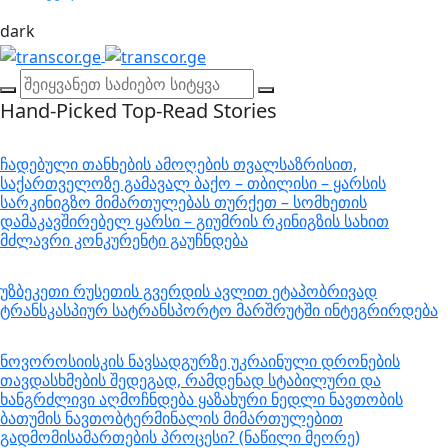
dark
Hand-Picked
Top-Read Stories
ჩადებული თანხების ამოღების თვალსაზრისით,
საქართველოზე გამავალ ბაქო – თბილისი – ყარსის
სარკინიგზო მიმართულებას თურქეთ – სომხეთის
დამაკავშირებელ ყარსი – გიუმრის რკინიგზის სახით
მძლავრი კონკურენტი გაუჩნდება
უზბეკეთი რუსეთის გვერდის ავლით ეტაპობრივად
ტრანსკასპიურ სატრანსპორტო მარშრუტში ინტეგრირდება
ნოვოროსიისკის ნავსადგურზე უკრაინული დრონების
თავდასხმების შედეგად, რამდენად სტაბილური და
ხანგრძლივი აღმოჩნდება ყაზახური ნედლი ნავთობის
ბათუმის ნავთობტერმინალის მიმართულებით
გადმომისამართების პროცესი? (ნაწილი მეორე)