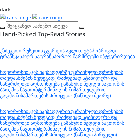
dark
Hand-Picked
Top-Read Stories
უზბეკეთი რუსეთის გვერდის ავლით ეტაპობრივად
ტრანსკასპიურ სატრანსპორტო მარშრუტში ინტეგრირდება
ნოვოროსიისკის ნავსადგურზე უკრაინული დრონების
თავდასხმების შედეგად, რამდენად სტაბილური და
ხანგრძლივი აღმოჩნდება ყაზახური ნედლი ნავთობის
ბათუმის ნავთობტერმინალის მიმართულებით
გადმომისამართების პროცესი? (ნაწილი მეორე)
ნოვოროსიისკის ნავსადგურში უკრაინული დრონების
თავდასხმების შედეგად, რამდენად სტაბილური და
ხანგრძლივი აღმოჩნდება ყაზახური ნედლი ნავთობის
ბათუმის ნავთობტერმინალის მიმართულებით
გადმომისამართების პროცესი? (ნაწილი პირველი)