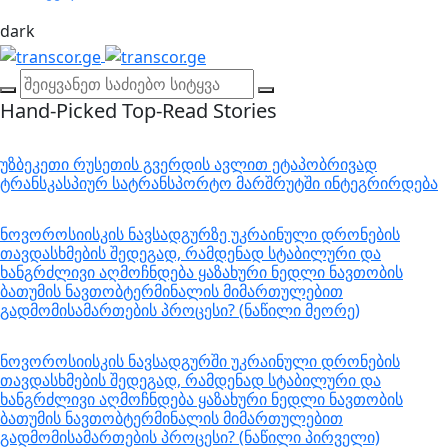
dark
Hand-Picked
Top-Read Stories
უზბეკეთი რუსეთის გვერდის ავლით ეტაპობრივად
ტრანსკასპიურ სატრანსპორტო მარშრუტში ინტეგრირდება
ნოვოროსიისკის ნავსადგურზე უკრაინული დრონების
თავდასხმების შედეგად, რამდენად სტაბილური და
ხანგრძლივი აღმოჩნდება ყაზახური ნედლი ნავთობის
ბათუმის ნავთობტერმინალის მიმართულებით
გადმომისამართების პროცესი? (ნაწილი მეორე)
ნოვოროსიისკის ნავსადგურში უკრაინული დრონების
თავდასხმების შედეგად, რამდენად სტაბილური და
ხანგრძლივი აღმოჩნდება ყაზახური ნედლი ნავთობის
ბათუმის ნავთობტერმინალის მიმართულებით
გადმომისამართების პროცესი? (ნაწილი პირველი)