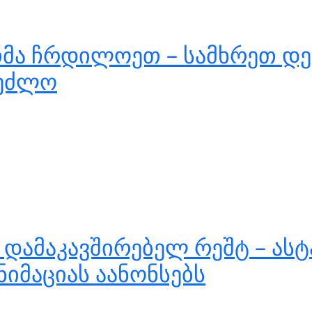
ეთმა ჩრდილოეთ – სამხრეთ დ
შეძლო
ს დამაკავშირებელ რეშტ – ას
იმაციას აანონსებს