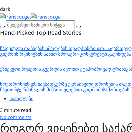
dark
Hand-Picked
Top-Read Stories
ჩადებული თანხების ამოღების თვალსაზრისით, საქართველო
გიუმრის რკინიგზის სახით მძლავრი კონკურენტი გაუჩნდება
უზბეკეთი რუსეთის გვერდის ავლით ეტაპობრივად ტრანსკ
ნოვოროსიისკის ნავსადგურზე უკრაინული დრონების თავდა
ნავთობტერმინალის მიმართულებით გადმომისამართების პ
სიახლეები
3 minute read
No comments
როგორ ვიყენებთ საქა