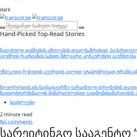
dark
Hand-Picked
Top-Read Stories
ჩადებული თანხების ამოღების თვალსაზრისით, საქართველო
გიუმრის რკინიგზის სახით მძლავრი კონკურენტი გაუჩნდება
უზბეკეთი რუსეთის გვერდის ავლით ეტაპობრივად ტრანსკ
ნოვოროსიისკის ნავსადგურზე უკრაინული დრონების თავდა
ნავთობტერმინალის მიმართულებით გადმომისამართების პ
სიახლეები
2 minute read
No comments
სარეიტინგო სააგენტო “