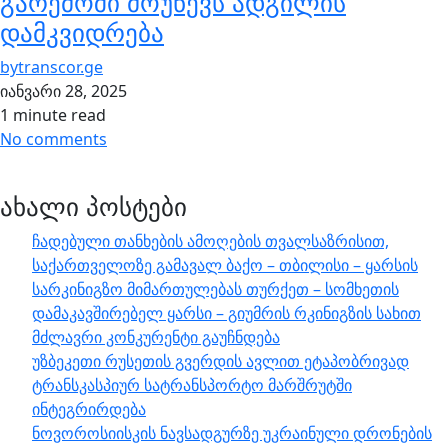
გარემოში მოუწევს ადგილის
დამკვიდრება
by
transcor.ge
იანვარი 28, 2025
1 minute read
No comments
ახალი პოსტები
ჩადებული თანხების ამოღების თვალსაზრისით,
საქართველოზე გამავალ ბაქო – თბილისი – ყარსის
სარკინიგზო მიმართულებას თურქეთ – სომხეთის
დამაკავშირებელ ყარსი – გიუმრის რკინიგზის სახით
მძლავრი კონკურენტი გაუჩნდება
უზბეკეთი რუსეთის გვერდის ავლით ეტაპობრივად
ტრანსკასპიურ სატრანსპორტო მარშრუტში
ინტეგრირდება
ნოვოროსიისკის ნავსადგურზე უკრაინული დრონების