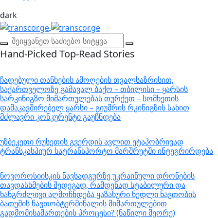
dark
Hand-Picked
Top-Read Stories
ჩადებული თანხების ამოღების თვალსაზრისით,
საქართველოზე გამავალ ბაქო – თბილისი – ყარსის
სარკინიგზო მიმართულებას თურქეთ – სომხეთის
დამაკავშირებელ ყარსი – გიუმრის რკინიგზის სახით
მძლავრი კონკურენტი გაუჩნდება
უზბეკეთი რუსეთის გვერდის ავლით ეტაპობრივად
ტრანსკასპიურ სატრანსპორტო მარშრუტში ინტეგრირდება
ნოვოროსიისკის ნავსადგურზე უკრაინული დრონების
თავდასხმების შედეგად, რამდენად სტაბილური და
ხანგრძლივი აღმოჩნდება ყაზახური ნედლი ნავთობის
ბათუმის ნავთობტერმინალის მიმართულებით
გადმომისამართების პროცესი? (ნაწილი მეორე)