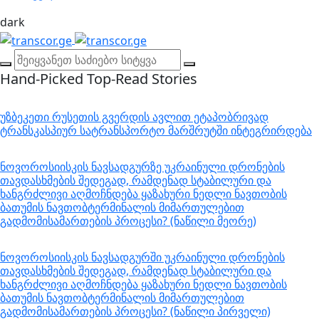
dark
Hand-Picked
Top-Read Stories
უზბეკეთი რუსეთის გვერდის ავლით ეტაპობრივად
ტრანსკასპიურ სატრანსპორტო მარშრუტში ინტეგრირდება
ნოვოროსიისკის ნავსადგურზე უკრაინული დრონების
თავდასხმების შედეგად, რამდენად სტაბილური და
ხანგრძლივი აღმოჩნდება ყაზახური ნედლი ნავთობის
ბათუმის ნავთობტერმინალის მიმართულებით
გადმომისამართების პროცესი? (ნაწილი მეორე)
ნოვოროსიისკის ნავსადგურში უკრაინული დრონების
თავდასხმების შედეგად, რამდენად სტაბილური და
ხანგრძლივი აღმოჩნდება ყაზახური ნედლი ნავთობის
ბათუმის ნავთობტერმინალის მიმართულებით
გადმომისამართების პროცესი? (ნაწილი პირველი)