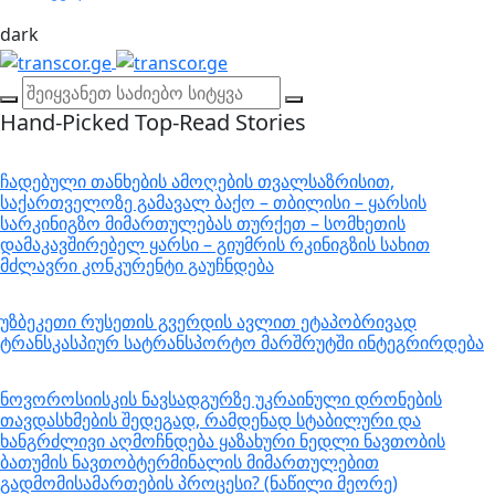
dark
Hand-Picked
Top-Read Stories
ჩადებული თანხების ამოღების თვალსაზრისით,
საქართველოზე გამავალ ბაქო – თბილისი – ყარსის
სარკინიგზო მიმართულებას თურქეთ – სომხეთის
დამაკავშირებელ ყარსი – გიუმრის რკინიგზის სახით
მძლავრი კონკურენტი გაუჩნდება
უზბეკეთი რუსეთის გვერდის ავლით ეტაპობრივად
ტრანსკასპიურ სატრანსპორტო მარშრუტში ინტეგრირდება
ნოვოროსიისკის ნავსადგურზე უკრაინული დრონების
თავდასხმების შედეგად, რამდენად სტაბილური და
ხანგრძლივი აღმოჩნდება ყაზახური ნედლი ნავთობის
ბათუმის ნავთობტერმინალის მიმართულებით
გადმომისამართების პროცესი? (ნაწილი მეორე)