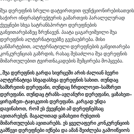
შუა დერეფნის სრული დატვირთვით ფუნქციონირებისათვის
საჭირო ინფრასტრუქტურის გამართვის პარალელურად
ქვეყნები სხვა სატრანსპორტო დერეფნების
განვითარებაზეც ზრუნავენ. პაატა ცაგარეიშვილი შუა
დერეფნის ალტერნატივებზე გვესაუბრება. მისი
განმარტებით, ალტერნატიული დერეფნების განვითარება
კონკურენციას გაზრდის, რასაც შესაძლოა შუა დერეფნის
მიმართულებით ტვირთნაკადების შემცირება მოჰყვება.
,,
შუა
დერეფნის
გარდა
სივრცეში
არის
ძალიან
ბევრი
ალტერნატივა
სხვადასხვა
დერეფნის
სახით
.
თუნდაც
სამხრეთის
დერეფანი
,
თუნდაც
ჩრდილოეთ
–
სამხრეთ
დერეფანი
.
თუნდაც
ტრანს
–
ავღანური
დერეფანი
,
ყაზახეთ
–
ყირგიზეთ
–
ტაჯიკეთის
დერეფანი
.
კარგად
უნდა
დავინახოთ
,
რომ
ეს
ქვეყნები
ამ
დერეფნებსაც
ავითარებენ
.
მაგალითად
ყაზახეთი
რუსეთის
მიმართულებას
ავითარებს
.
ეს
ყველაფერი
კონკურენციის
გამწევი
დერეფნები
იქნება
და
ამან
შეიძლება
გამოიწვიოს