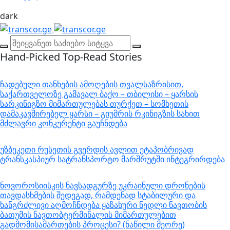
dark
Hand-Picked
Top-Read Stories
ჩადებული თანხების ამოღების თვალსაზრისით,
საქართველოზე გამავალ ბაქო – თბილისი – ყარსის
სარკინიგზო მიმართულებას თურქეთ – სომხეთის
დამაკავშირებელ ყარსი – გიუმრის რკინიგზის სახით
მძლავრი კონკურენტი გაუჩნდება
უზბეკეთი რუსეთის გვერდის ავლით ეტაპობრივად
ტრანსკასპიურ სატრანსპორტო მარშრუტში ინტეგრირდება
ნოვოროსიისკის ნავსადგურზე უკრაინული დრონების
თავდასხმების შედეგად, რამდენად სტაბილური და
ხანგრძლივი აღმოჩნდება ყაზახური ნედლი ნავთობის
ბათუმის ნავთობტერმინალის მიმართულებით
გადმომისამართების პროცესი? (ნაწილი მეორე)