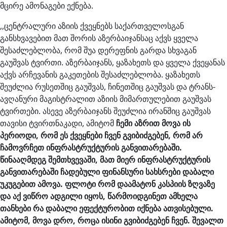
მცირე ამონაგები ექნება.
,,ცენტრალური აზიის ქვეყნებს საქართველოსგან
განსხვავებით მათ შორის აზერბაიჯანსაც აქვს ყველა
შესაძლებლობა, რომ შუა დერეფნის გარდა სხვაგან
გაუშვას ტვირთი. აზერბაიჯანს, ყაზახეთს და ყველა ქვეყანას
აქვს არჩევანის გაკეთების შესაძლებლობა. ყაზახეთს
შეუძლია რუსეთშიც გაუშვას, ჩინეთშიც გაუშვას და ტრანს-
ავღანური მაგისტრალით აზიის მიმართულებით გაუშვას
ტვირთები. ასევე აზერბაიჯანს შეუძლია ირანშიც გაუშვას
თავისი ტვირთნაკადი, ამიტომ
ჩემი
აზრით
მოვა
ის
პერიოდი
,
რომ
ეს
ქვეყნები
ჩვენ
გვიბიძგებენ
,
რომ
არ
ჩამოვრჩეთ
ინფრასტრუქტურის
განვითარებაში
.
წინააღმდეგ
შემთხვევაში
,
მათ
მიერ
ინფრასტრუქტურის
განვითარებაში
ჩადებული
ფინანსური
სახსრები
დაბალი
უკუგებით
ამოვა
.
ფლოტი
რომ
დაამატონ
კასპიის
ზღვაზე
და
აქ
ვიწრო
ადგილი
იყოს
,
წარმოიდგინეთ
ამხელა
თანხები
რა
დაბალი
ეფექტურობით
იქნება
ათვისებული
.
ამიტომ
,
მოვა
დრო
,
როცა
ისინი
გვიბიძგებენ
ჩვენ
.
შევალთ