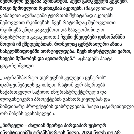
მეზობელი
ქვეყანა
ავითარებს
,
აქვთ
გარკვეული
გეგმები
.
ზოგი
შემოვლით
რკინიგზას
აკეთებს
.
(მაგალითად
ყაზახეთი ალმაატაში ტვირთის შესატანად აკეთებს
შემოვლით რკინიგზას. ჩვენ რატომღაც შემოვლითი
რკინიგზა უნდა გავაუქმოთ და საავტომობილო
მაგისტრალი გავაკეთოთ.)
ჩვენი
ქმედებები
დისონანსში
მოდის
იმ
ქმედებებთან
,
რომელიც
ცენტრალური
აზიის
სახელმწიფოებში
ხორციელდება
.
ჩვენ
ინერტულები
ვართ
,
სხვები
მუშაობენ
და
ავითარებენ
.
’’- აცხადებს პაატა
ცაგარეიშვილი.
,,სატრანსპორტო დერეფნის კვლევის ცენტრის”
დამფუძნებელს ვკითხეთ, რატომ ვერ ახერხებს
საქართველო საჭირო ინფრასტრუქტურული და
ლოგისტიკური პროექტების განხორციელებას და
მიმდინარე პროექტების დასრულებას. პაატა ცაგარეიშვილი
ორ მიზეზს გვისახელებს.
,,
პირველი
–
ძალიან
მცირეა
პირდაპირ
უცხოურ
ინვესტიციებში
ტრანსპორტის
წილი
. 2024
წელს
თუ
არ