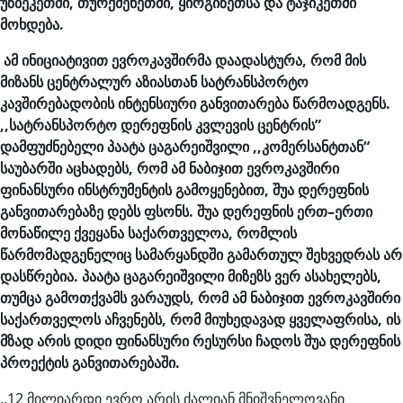
უზბეკეთში
,
თურქმენეთში
,
ყირგიზეთსა
და
ტაჯიკეთში
მოხდება
.
ამ
ინიციატივით
ევროკავშირმა
დაადასტურა
,
რომ
მის
მიზანს
ცენტრალურ
აზიასთან
სატრანსპორტო
კავშირებადობის
ინტენსიური
განვითარება
წარმოადგენს
.
,,
სატრანსპორტო
დერეფნის
კვლევის
ცენტრის
”
დამფუძნებელი
პაატა
ცაგარეიშვილი
,,
კომერსანტთან
“
საუბარში
აცხადებს
,
რომ
ამ
ნაბიჯით
ევროკავშირი
ფინანსური
ინსტრუმენტის
გამოყენებით
,
შუა
დერეფნის
განვითარებაზე
დებს
ფსონს
.
შუა
დერეფნის
ერთ
–
ერთი
მონაწილე
ქვეყანა
საქართველოა
,
რომლის
წარმომადგენელიც
სამარყანდში
გამართულ
შეხვედრას
არ
დასწრებია
.
პაატა
ცაგარეიშვილი
მიზეზს
ვერ
ასახელებს
,
თუმცა
გამოთქვამს
ვარაუდს
,
რომ
ამ
ნაბიჯით
ევროკავშირი
საქართველოს
აჩვენებს
,
რომ
მიუხედავად
ყველაფრისა
,
ის
მზად
არის
დიდი
ფინანსური
რესურსი
ჩადოს
შუა
დერეფნის
პროექტის
განვითარებაში
.
,,12 მილიარდი ევრო არის ძალიან მნიშვნელოვანი