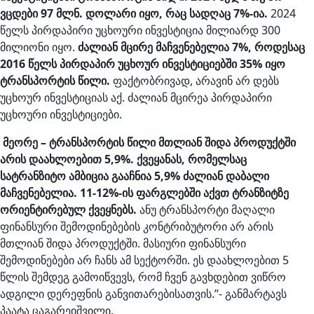
ვცდები
97
მლნ
.
დოლარი
იყო
,
რაც
სადღაც
7%-
ია
.
2024
წელს პირდაპირი უცხოური ინვესტიცია მილიარდ 300
მილიონი იყო.
ძალიან
მცირე
მაჩვენებელია
7%,
როდესაც
2016
წელს
პირდაპირ
უცხოურ
ინვესტიციებში
35%
იყო
ტრანსპორტის
წილი
.
ფაქტობრივად, არავინ არ დებს
უცხოურ ინვესტიციას აქ. ძალიან მცირეა პირდაპირი
უცხოური ინვესტიციები.
მეორე
–
ტრანსპორტის
წილი
მთლიან
შიდა
პროდუქტში
არის
დაახლოებით
5,9%.
ქვეყანას
,
რომელსაც
სატრანზიტო
ამბიცია
გააჩნია
5,9%
ძალიან
დაბალი
მაჩვენებელია
. 11-12%-
ის
ფარგლებში
აქვთ
ტრანზიტზე
ორიენტირებულ
ქვეყნებს
.
ანუ ტრანსპორტი მაღალი
ფინანსური შემოდინებების კონტრიბუტორი არ არის
მთლიან შიდა პროდუქტში. მასიური ფინანსური
შემოდინებები არ ჩანს ამ სექტორში. ეს დაახლოებით 5
წლის შემდეგ გამოიწვევს, რომ ჩვენ გავხდებით ვიწრო
ადგილი დერეფნის განვითარებისათვის.’’- განმარტავს
პაატა ცაგარეიშვილი.