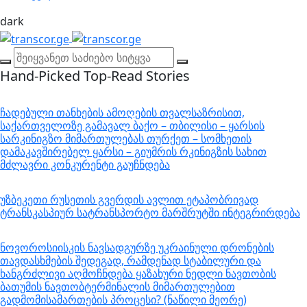
dark
Hand-Picked
Top-Read Stories
ჩადებული თანხების ამოღების თვალსაზრისით,
საქართველოზე გამავალ ბაქო – თბილისი – ყარსის
სარკინიგზო მიმართულებას თურქეთ – სომხეთის
დამაკავშირებელ ყარსი – გიუმრის რკინიგზის სახით
მძლავრი კონკურენტი გაუჩნდება
უზბეკეთი რუსეთის გვერდის ავლით ეტაპობრივად
ტრანსკასპიურ სატრანსპორტო მარშრუტში ინტეგრირდება
ნოვოროსიისკის ნავსადგურზე უკრაინული დრონების
თავდასხმების შედეგად, რამდენად სტაბილური და
ხანგრძლივი აღმოჩნდება ყაზახური ნედლი ნავთობის
ბათუმის ნავთობტერმინალის მიმართულებით
გადმომისამართების პროცესი? (ნაწილი მეორე)