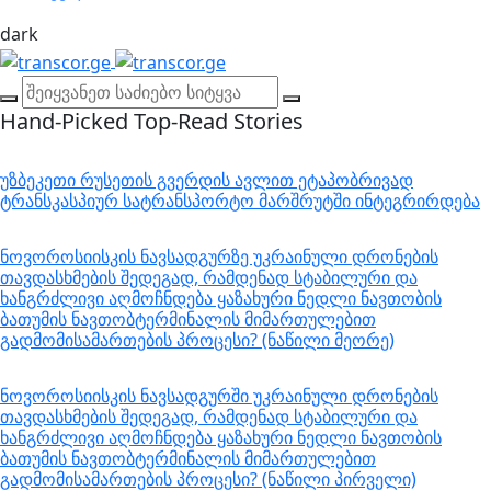
dark
Hand-Picked
Top-Read Stories
უზბეკეთი რუსეთის გვერდის ავლით ეტაპობრივად
ტრანსკასპიურ სატრანსპორტო მარშრუტში ინტეგრირდება
ნოვოროსიისკის ნავსადგურზე უკრაინული დრონების
თავდასხმების შედეგად, რამდენად სტაბილური და
ხანგრძლივი აღმოჩნდება ყაზახური ნედლი ნავთობის
ბათუმის ნავთობტერმინალის მიმართულებით
გადმომისამართების პროცესი? (ნაწილი მეორე)
ნოვოროსიისკის ნავსადგურში უკრაინული დრონების
თავდასხმების შედეგად, რამდენად სტაბილური და
ხანგრძლივი აღმოჩნდება ყაზახური ნედლი ნავთობის
ბათუმის ნავთობტერმინალის მიმართულებით
გადმომისამართების პროცესი? (ნაწილი პირველი)