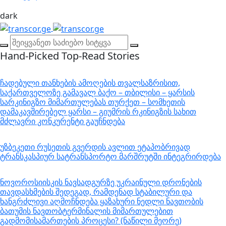
dark
Hand-Picked
Top-Read Stories
ჩადებული თანხების ამოღების თვალსაზრისით,
საქართველოზე გამავალ ბაქო – თბილისი – ყარსის
სარკინიგზო მიმართულებას თურქეთ – სომხეთის
დამაკავშირებელ ყარსი – გიუმრის რკინიგზის სახით
მძლავრი კონკურენტი გაუჩნდება
უზბეკეთი რუსეთის გვერდის ავლით ეტაპობრივად
ტრანსკასპიურ სატრანსპორტო მარშრუტში ინტეგრირდება
ნოვოროსიისკის ნავსადგურზე უკრაინული დრონების
თავდასხმების შედეგად, რამდენად სტაბილური და
ხანგრძლივი აღმოჩნდება ყაზახური ნედლი ნავთობის
ბათუმის ნავთობტერმინალის მიმართულებით
გადმომისამართების პროცესი? (ნაწილი მეორე)