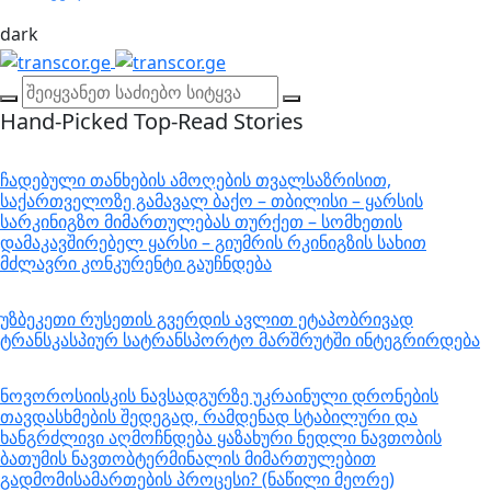
dark
Hand-Picked
Top-Read Stories
ჩადებული თანხების ამოღების თვალსაზრისით,
საქართველოზე გამავალ ბაქო – თბილისი – ყარსის
სარკინიგზო მიმართულებას თურქეთ – სომხეთის
დამაკავშირებელ ყარსი – გიუმრის რკინიგზის სახით
მძლავრი კონკურენტი გაუჩნდება
უზბეკეთი რუსეთის გვერდის ავლით ეტაპობრივად
ტრანსკასპიურ სატრანსპორტო მარშრუტში ინტეგრირდება
ნოვოროსიისკის ნავსადგურზე უკრაინული დრონების
თავდასხმების შედეგად, რამდენად სტაბილური და
ხანგრძლივი აღმოჩნდება ყაზახური ნედლი ნავთობის
ბათუმის ნავთობტერმინალის მიმართულებით
გადმომისამართების პროცესი? (ნაწილი მეორე)