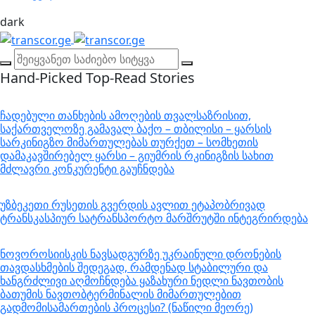
dark
Hand-Picked
Top-Read Stories
ჩადებული თანხების ამოღების თვალსაზრისით,
საქართველოზე გამავალ ბაქო – თბილისი – ყარსის
სარკინიგზო მიმართულებას თურქეთ – სომხეთის
დამაკავშირებელ ყარსი – გიუმრის რკინიგზის სახით
მძლავრი კონკურენტი გაუჩნდება
უზბეკეთი რუსეთის გვერდის ავლით ეტაპობრივად
ტრანსკასპიურ სატრანსპორტო მარშრუტში ინტეგრირდება
ნოვოროსიისკის ნავსადგურზე უკრაინული დრონების
თავდასხმების შედეგად, რამდენად სტაბილური და
ხანგრძლივი აღმოჩნდება ყაზახური ნედლი ნავთობის
ბათუმის ნავთობტერმინალის მიმართულებით
გადმომისამართების პროცესი? (ნაწილი მეორე)