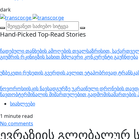
dark
Hand-Picked
Top-Read Stories
ჩადებული თანხების ამოღების თვალსაზრისით, საქართველო
გიუმრის რკინიგზის სახით მძლავრი კონკურენტი გაუჩნდება
უზბეკეთი რუსეთის გვერდის ავლით ეტაპობრივად ტრანსკ
ნოვოროსიისკის ნავსადგურზე უკრაინული დრონების თავდა
ნავთობტერმინალის მიმართულებით გადმომისამართების პ
სიახლეები
1 minute read
No comments
ევრაზიის გლობალურ 