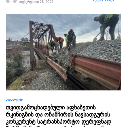
თებერვალი 28, 2025
0
ᲡᲘᲐᲮᲚᲔᲔᲑᲘ
თვითგამოცხადებული აფხაზეთის
რკინიგზის და ოჩამჩირის ნავსადგურის
კონკურენტ სატრანსპორტო დერეფნად