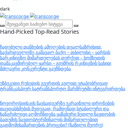
dark
Hand-Picked
Top-Read Stories
ჩადებული თანხების ამოღების თვალსაზრისით,
საქართველოზე გამავალ ბაქო – თბილისი – ყარსის
სარკინიგზო მიმართულებას თურქეთ – სომხეთის
დამაკავშირებელ ყარსი – გიუმრის რკინიგზის სახით
მძლავრი კონკურენტი გაუჩნდება
უზბეკეთი რუსეთის გვერდის ავლით ეტაპობრივად
ტრანსკასპიურ სატრანსპორტო მარშრუტში ინტეგრირდება
ნოვოროსიისკის ნავსადგურზე უკრაინული დრონების
თავდასხმების შედეგად, რამდენად სტაბილური და
ხანგრძლივი აღმოჩნდება ყაზახური ნედლი ნავთობის
ბათუმის ნავთობტერმინალის მიმართულებით
გადმომისამართების პროცესი? (ნაწილი მეორე)