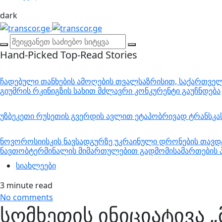
dark
Hand-Picked
Top-Read Stories
ჩადებული თანხების ამოღების თვალსაზრისით, საქართველო
გიუმრის რკინიგზის სახით მძლავრი კონკურენტი გაუჩნდება
უზბეკეთი რუსეთის გვერდის ავლით ეტაპობრივად ტრანსკ
ნოვოროსიისკის ნავსადგურზე უკრაინული დრონების თავდა
ნავთობტერმინალის მიმართულებით გადმომისამართების პ
სიახლეები
3 minute read
No comments
სომხეთის ინიციატივა 