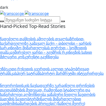
dark
Hand-Picked
Top-Read Stories
ჩადებული თანხების ამოღების თვალსაზრისით,
საქართველოზე გამავალ ბაქო – თბილისი – ყარსის
სარკინიგზო მიმართულებას თურქეთ – სომხეთის
დამაკავშირებელ ყარსი – გიუმრის რკინიგზის სახით
მძლავრი კონკურენტი გაუჩნდება
უზბეკეთი რუსეთის გვერდის ავლით ეტაპობრივად
ტრანსკასპიურ სატრანსპორტო მარშრუტში ინტეგრირდება
ნოვოროსიისკის ნავსადგურზე უკრაინული დრონების
თავდასხმების შედეგად, რამდენად სტაბილური და
ხანგრძლივი აღმოჩნდება ყაზახური ნედლი ნავთობის
ბათუმის ნავთობტერმინალის მიმართულებით
გადმომისამართების პროცესი? (ნაწილი მეორე)