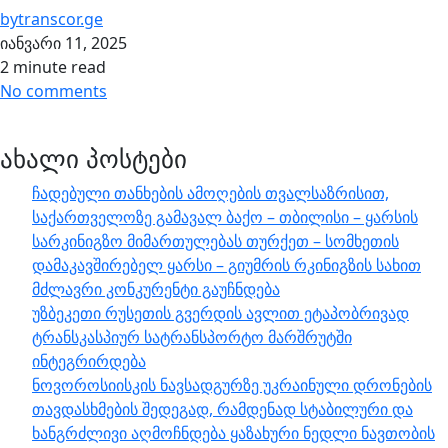
by
transcor.ge
იანვარი 11, 2025
2 minute read
No comments
ახალი პოსტები
ჩადებული თანხების ამოღების თვალსაზრისით,
საქართველოზე გამავალ ბაქო – თბილისი – ყარსის
სარკინიგზო მიმართულებას თურქეთ – სომხეთის
დამაკავშირებელ ყარსი – გიუმრის რკინიგზის სახით
მძლავრი კონკურენტი გაუჩნდება
უზბეკეთი რუსეთის გვერდის ავლით ეტაპობრივად
ტრანსკასპიურ სატრანსპორტო მარშრუტში
ინტეგრირდება
ნოვოროსიისკის ნავსადგურზე უკრაინული დრონების
თავდასხმების შედეგად, რამდენად სტაბილური და
ხანგრძლივი აღმოჩნდება ყაზახური ნედლი ნავთობის