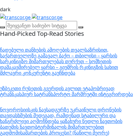
dark
Hand-Picked
Top-Read Stories
ჩადებული თანხების ამოღების თვალსაზრისით,
საქართველოზე გამავალ ბაქო – თბილისი – ყარსის
სარკინიგზო მიმართულებას თურქეთ – სომხეთის
დამაკავშირებელ ყარსი – გიუმრის რკინიგზის სახით
მძლავრი კონკურენტი გაუჩნდება
უზბეკეთი რუსეთის გვერდის ავლით ეტაპობრივად
ტრანსკასპიურ სატრანსპორტო მარშრუტში ინტეგრირდება
ნოვოროსიისკის ნავსადგურზე უკრაინული დრონების
თავდასხმების შედეგად, რამდენად სტაბილური და
ხანგრძლივი აღმოჩნდება ყაზახური ნედლი ნავთობის
ბათუმის ნავთობტერმინალის მიმართულებით
გადმომისამართების პროცესი? (ნაწილი მეორე)