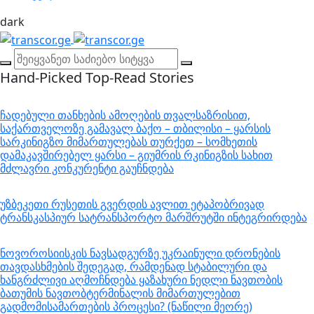
dark
Hand-Picked
Top-Read Stories
ჩადებული თანხების ამოღების თვალსაზრისით,
საქართველოზე გამავალ ბაქო – თბილისი – ყარსის
სარკინიგზო მიმართულებას თურქეთ – სომხეთის
დამაკავშირებელ ყარსი – გიუმრის რკინიგზის სახით
მძლავრი კონკურენტი გაუჩნდება
უზბეკეთი რუსეთის გვერდის ავლით ეტაპობრივად
ტრანსკასპიურ სატრანსპორტო მარშრუტში ინტეგრირდება
ნოვოროსიისკის ნავსადგურზე უკრაინული დრონების
თავდასხმების შედეგად, რამდენად სტაბილური და
ხანგრძლივი აღმოჩნდება ყაზახური ნედლი ნავთობის
ბათუმის ნავთობტერმინალის მიმართულებით
გადმომისამართების პროცესი? (ნაწილი მეორე)