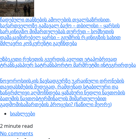
ჩადებული თანხების ამოღების თვალსაზრისით,
საქართველოზე გამავალ ბაქო – თბილისი – ყარსის
სარკინიგზო მიმართულებას თურქეთ – სომხეთის
დამაკავშირებელ ყარსი – გიუმრის რკინიგზის სახით
მძლავრი კონკურენტი გაუჩნდება
უზბეკეთი რუსეთის გვერდის ავლით ეტაპობრივად
ტრანსკასპიურ სატრანსპორტო მარშრუტში ინტეგრირდება
ნოვოროსიისკის ნავსადგურზე უკრაინული დრონების
თავდასხმების შედეგად, რამდენად სტაბილური და
ხანგრძლივი აღმოჩნდება ყაზახური ნედლი ნავთობის
ბათუმის ნავთობტერმინალის მიმართულებით
გადმომისამართების პროცესი? (ნაწილი მეორე)
სიახლეები
2 minute read
No comments