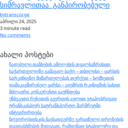
სიმრავლითაა განპირობებული
by
transcor.ge
აპრილი 24, 2025
3 minute read
No comments
ახალი პოსტები
ჩადებული თანხების ამოღების თვალსაზრისით,
საქართველოზე გამავალ ბაქო – თბილისი – ყარსის
სარკინიგზო მიმართულებას თურქეთ – სომხეთის
დამაკავშირებელ ყარსი – გიუმრის რკინიგზის სახით
მძლავრი კონკურენტი გაუჩნდება
უზბეკეთი რუსეთის გვერდის ავლით ეტაპობრივად
ტრანსკასპიურ სატრანსპორტო მარშრუტში
ინტეგრირდება
ნოვოროსიისკის ნავსადგურზე უკრაინული დრონების
თავდასხმების შედეგად, რამდენად სტაბილური და