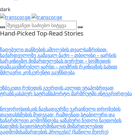
dark
Hand-Picked
Top-Read Stories
ჩადებული თანხების ამოღების თვალსაზრისით,
საქართველოზე გამავალ ბაქო – თბილისი – ყარსის
სარკინიგზო მიმართულებას თურქეთ – სომხეთის
დამაკავშირებელ ყარსი – გიუმრის რკინიგზის სახით
მძლავრი კონკურენტი გაუჩნდება
უზბეკეთი რუსეთის გვერდის ავლით ეტაპობრივად
ტრანსკასპიურ სატრანსპორტო მარშრუტში ინტეგრირდება
ნოვოროსიისკის ნავსადგურზე უკრაინული დრონების
თავდასხმების შედეგად, რამდენად სტაბილური და
ხანგრძლივი აღმოჩნდება ყაზახური ნედლი ნავთობის
ბათუმის ნავთობტერმინალის მიმართულებით
გადმომისამართების პროცესი? (ნაწილი მეორე)