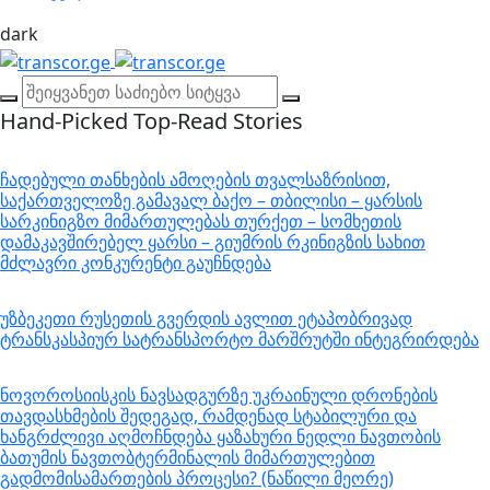
dark
Hand-Picked
Top-Read Stories
ჩადებული თანხების ამოღების თვალსაზრისით,
საქართველოზე გამავალ ბაქო – თბილისი – ყარსის
სარკინიგზო მიმართულებას თურქეთ – სომხეთის
დამაკავშირებელ ყარსი – გიუმრის რკინიგზის სახით
მძლავრი კონკურენტი გაუჩნდება
უზბეკეთი რუსეთის გვერდის ავლით ეტაპობრივად
ტრანსკასპიურ სატრანსპორტო მარშრუტში ინტეგრირდება
ნოვოროსიისკის ნავსადგურზე უკრაინული დრონების
თავდასხმების შედეგად, რამდენად სტაბილური და
ხანგრძლივი აღმოჩნდება ყაზახური ნედლი ნავთობის
ბათუმის ნავთობტერმინალის მიმართულებით
გადმომისამართების პროცესი? (ნაწილი მეორე)