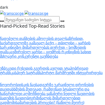
dark
Hand-Picked
Top-Read Stories
ჩადებული თანხების ამოღების თვალსაზრისით,
საქართველოზე გამავალ ბაქო – თბილისი – ყარსის
სარკინიგზო მიმართულებას თურქეთ – სომხეთის
დამაკავშირებელ ყარსი – გიუმრის რკინიგზის სახით
მძლავრი კონკურენტი გაუჩნდება
უზბეკეთი რუსეთის გვერდის ავლით ეტაპობრივად
ტრანსკასპიურ სატრანსპორტო მარშრუტში ინტეგრირდება
ნოვოროსიისკის ნავსადგურზე უკრაინული დრონების
თავდასხმების შედეგად, რამდენად სტაბილური და
ხანგრძლივი აღმოჩნდება ყაზახური ნედლი ნავთობის
ბათუმის ნავთობტერმინალის მიმართულებით
გადმომისამართების პროცესი? (ნაწილი მეორე)