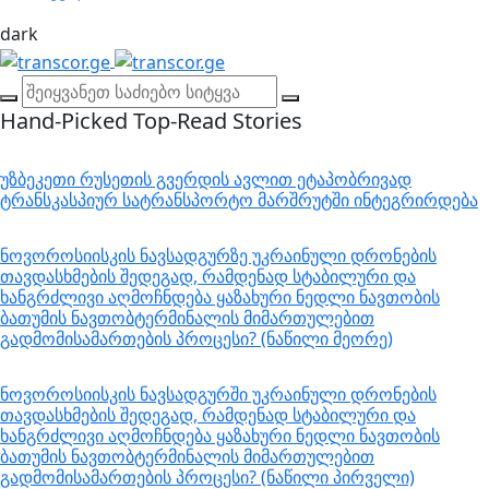
dark
Hand-Picked
Top-Read Stories
უზბეკეთი რუსეთის გვერდის ავლით ეტაპობრივად
ტრანსკასპიურ სატრანსპორტო მარშრუტში ინტეგრირდება
ნოვოროსიისკის ნავსადგურზე უკრაინული დრონების
თავდასხმების შედეგად, რამდენად სტაბილური და
ხანგრძლივი აღმოჩნდება ყაზახური ნედლი ნავთობის
ბათუმის ნავთობტერმინალის მიმართულებით
გადმომისამართების პროცესი? (ნაწილი მეორე)
ნოვოროსიისკის ნავსადგურში უკრაინული დრონების
თავდასხმების შედეგად, რამდენად სტაბილური და
ხანგრძლივი აღმოჩნდება ყაზახური ნედლი ნავთობის
ბათუმის ნავთობტერმინალის მიმართულებით
გადმომისამართების პროცესი? (ნაწილი პირველი)