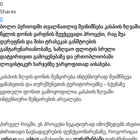
0
Shares
0
ბოლო
პერიოდში
თვალნათლივ
შეინიშნება
კასპიის
ზღვაში
წყლის
დონის
ვარდნის
შეუქცევადი
პროცესი
,
რაც
შუა
დერეფნის და მისი ტრასეკას განშტოების
გამტარუნარიანობაზე
,
საზღვაო
ფლოტის
სრული
დატვირთვით
გამოყენებაზე
და
ერთობლიობაში
ლოგისტიკურ
ხარჯებზე
უარყოფითად
აისახება
.
კასპიის ზღვის დონის შემცირება ინტენსიურად შეიმჩნევა
ყაზახეთის და თურქმენეთის ტერიტორიებზე – სქემაზე
ყვითელი ფონით გამოყოფილია კასპიის ზღვაში
ინტენსიური შემცირების არეალები.
პირველ რიგში, ეს პროცესი ნეგატიურად იმოქმედებს ისეთი
ძირითადი ნავსადგურების ფუნქციონირებაზე, როგორიცაა
კურიკი
და
აქტაუ
ყაზახეთში და
თურქმენბაში
თურქმენეთში,