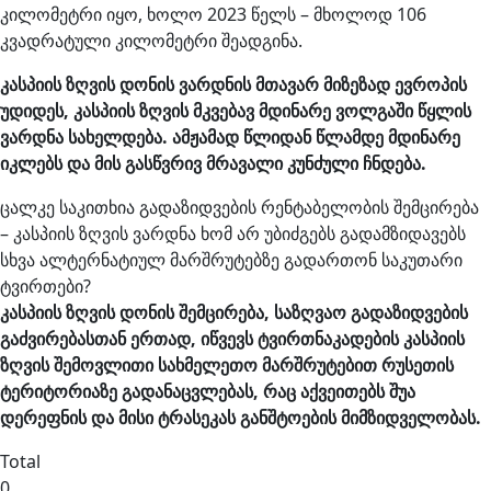
კილომეტრი იყო, ხოლო 2023 წელს – მხოლოდ 106
კვადრატული კილომეტრი შეადგინა.
კასპიის
ზღვის
დონის
ვარდნის
მთავარ
მიზეზად
ევროპის
უდიდეს
,
კასპიის
ზღვის
მკვებავ
მდინარე
ვოლგაში
წყლის
ვარდნა
სახელდება
.
ამჟამად
წლიდან
წლამდე
მდინარე
იკლებს
და
მის
გასწვრივ
მრავალი
კუნძული
ჩნდება
.
ცალკე საკითხია გადაზიდვების რენტაბელობის შემცირება
– კასპიის ზღვის ვარდნა ხომ არ უბიძგებს გადამზიდავებს
სხვა ალტერნატიულ მარშრუტებზე გადართონ საკუთარი
ტვირთები?
კასპიის
ზღვის
დონის
შემცირება
,
საზღვაო
გადაზიდვების
გაძვირებასთან
ერთად
,
იწვევს
ტვირთნაკადების
კასპიის
ზღვის
შემოვლითი
სახმელეთო
მარშრუტებით
რუსეთის
ტერიტორიაზე
გადანაცვლებას
,
რაც
აქვეითებს
შუა
დერეფნის
და
მისი
ტრასეკას
განშტოების
მიმზიდველობას
.
Total
0