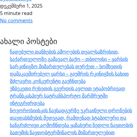
დეკემბერი 1, 2025
5 minute read
No comments
ახალი პოსტები
ჩადებული თანხების ამოღების თვალსაზრისით,
საქართველოზე გამავალ ბაქო – თბილისი – ყარსის
სარკინიგზო მიმართულებას თურქეთ – სომხეთის
დამაკავშირებელ ყარსი – გიუმრის რკინიგზის სახით
მძლავრი კონკურენტი გაუჩნდება
უზბეკეთი რუსეთის გვერდის ავლით ეტაპობრივად
ტრანსკასპიურ სატრანსპორტო მარშრუტში
ინტეგრირდება
ნოვოროსიისკის ნავსადგურზე უკრაინული დრონების
თავდასხმების შედეგად, რამდენად სტაბილური და
ხანგრძლივი აღმოჩნდება ყაზახური ნედლი ნავთობის
ბათუმის ნავთობტერმინალის მიმართულებით