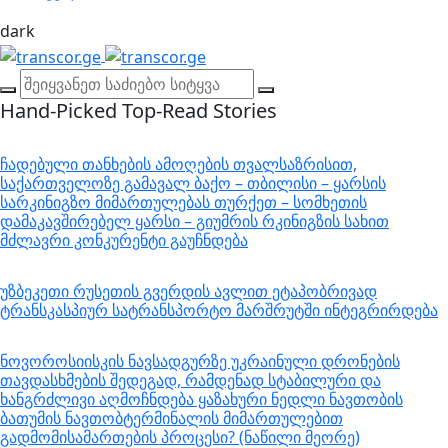
dark
Hand-Picked
Top-Read Stories
ჩადებული თანხების ამოღების თვალსაზრისით,
საქართველოზე გამავალ ბაქო – თბილისი – ყარსის
სარკინიგზო მიმართულებას თურქეთ – სომხეთის
დამაკავშირებელ ყარსი – გიუმრის რკინიგზის სახით
მძლავრი კონკურენტი გაუჩნდება
უზბეკეთი რუსეთის გვერდის ავლით ეტაპობრივად
ტრანსკასპიურ სატრანსპორტო მარშრუტში ინტეგრირდება
ნოვოროსიისკის ნავსადგურზე უკრაინული დრონების
თავდასხმების შედეგად, რამდენად სტაბილური და
ხანგრძლივი აღმოჩნდება ყაზახური ნედლი ნავთობის
ბათუმის ნავთობტერმინალის მიმართულებით
გადმომისამართების პროცესი? (ნაწილი მეორე)