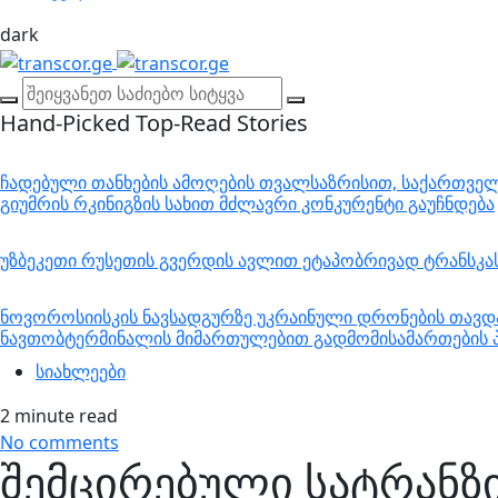
dark
Hand-Picked
Top-Read Stories
ჩადებული თანხების ამოღების თვალსაზრისით, საქართველო
გიუმრის რკინიგზის სახით მძლავრი კონკურენტი გაუჩნდება
უზბეკეთი რუსეთის გვერდის ავლით ეტაპობრივად ტრანსკ
ნოვოროსიისკის ნავსადგურზე უკრაინული დრონების თავდა
ნავთობტერმინალის მიმართულებით გადმომისამართების პ
სიახლეები
2 minute read
No comments
შემცირებული სატრანზ