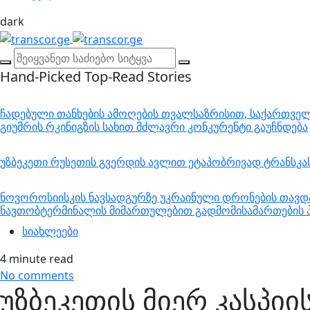
dark
Hand-Picked
Top-Read Stories
ჩადებული თანხების ამოღების თვალსაზრისით, საქართველო
გიუმრის რკინიგზის სახით მძლავრი კონკურენტი გაუჩნდება
უზბეკეთი რუსეთის გვერდის ავლით ეტაპობრივად ტრანსკ
ნოვოროსიისკის ნავსადგურზე უკრაინული დრონების თავდა
ნავთობტერმინალის მიმართულებით გადმომისამართების პ
სიახლეები
4 minute read
No comments
უზბეკეთის მიერ კასპიი