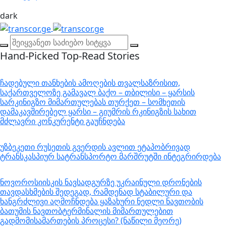
dark
Hand-Picked
Top-Read Stories
ჩადებული თანხების ამოღების თვალსაზრისით,
საქართველოზე გამავალ ბაქო – თბილისი – ყარსის
სარკინიგზო მიმართულებას თურქეთ – სომხეთის
დამაკავშირებელ ყარსი – გიუმრის რკინიგზის სახით
მძლავრი კონკურენტი გაუჩნდება
უზბეკეთი რუსეთის გვერდის ავლით ეტაპობრივად
ტრანსკასპიურ სატრანსპორტო მარშრუტში ინტეგრირდება
ნოვოროსიისკის ნავსადგურზე უკრაინული დრონების
თავდასხმების შედეგად, რამდენად სტაბილური და
ხანგრძლივი აღმოჩნდება ყაზახური ნედლი ნავთობის
ბათუმის ნავთობტერმინალის მიმართულებით
გადმომისამართების პროცესი? (ნაწილი მეორე)