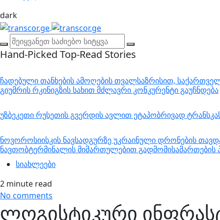
dark
Hand-Picked
Top-Read Stories
ჩადებული თანხების ამოღების თვალსაზრისით, საქართველო
გიუმრის რკინიგზის სახით მძლავრი კონკურენტი გაუჩნდება
უზბეკეთი რუსეთის გვერდის ავლით ეტაპობრივად ტრანსკ
ნოვოროსიისკის ნავსადგურზე უკრაინული დრონების თავდა
ნავთობტერმინალის მიმართულებით გადმომისამართების პ
სიახლეები
2 minute read
No comments
ლოგისტიკური ინფრას