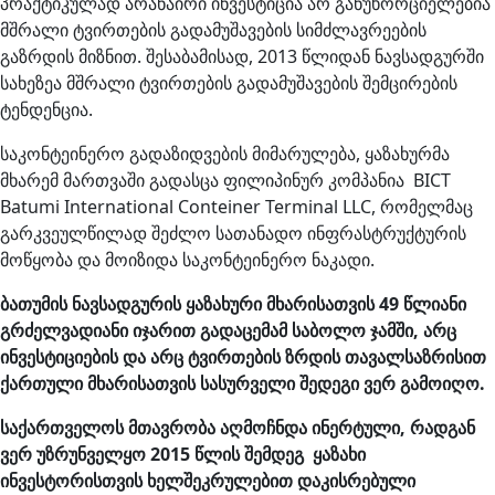
პრაქტიკულად არანაირი ინვესტიცია არ განუხორციელებია
მშრალი ტვირთების გადამუშავების სიმძლავრეების
გაზრდის მიზნით. შესაბამისად, 2013 წლიდან ნავსადგურში
სახეზეა მშრალი ტვირთების გადამუშავების შემცირების
ტენდენცია.
საკონტეინერო გადაზიდვების მიმარულება, ყაზახურმა
მხარემ მართვაში გადასცა ფილიპინურ კომპანია BICT
Batumi International Conteiner Terminal LLC, რომელმაც
გარკვეულწილად შეძლო სათანადო ინფრასტრუქტურის
მოწყობა და მოიზიდა საკონტეინერო ნაკადი.
ბათუმის
ნავსადგურის
ყაზახური
მხარისათვის
49
წლიანი
გრძელვადიანი
იჯარით
გადაცემამ
საბოლო
ჯამში
,
არც
ინვესტიციების
და
არც
ტვირთების
ზრდის
თავალსაზრისით
ქართული
მხარისათვის
სასურველი
შედეგი
ვერ
გამოიღო
.
საქართველოს მთავრობა აღმოჩნდა ინერტული,
რადგან
ვერ უზრუნველყო
2015 წლის შემდეგ
ყაზახი
ინვესტორისთვის
ხელშეკრულებით
დაკისრებული